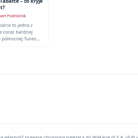
abarce – co kryje
t?
ert Podróżnik
arce to jedna z
e coraz bardziej
i północnej Tunez...
ią własność prawnie chronioną należącą do Wakacje.pl S.A. i/lub 