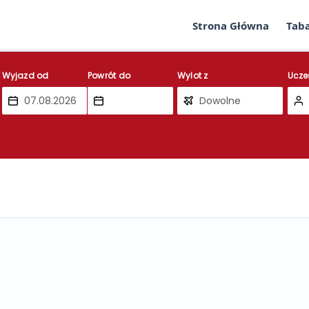
Strona Główna
Tab
Wyjazd od
Powrót do
Wylot z
Ucze