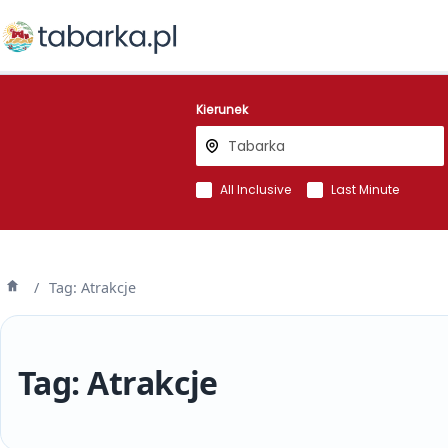
Kierunek
All Inclusive
Last Minute
/
Tag: Atrakcje
Strona
główna
Tag:
Atrakcje