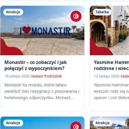
Atrakcje
Tabarka
Monastir – co zobaczyć i jak
Yasmine Hamma
połączyć z wypoczynkiem?
rodzinne i wiec
19 lutego 2026
|
Hubert Podróżnik
12 lutego 2026
|
Hube
Monastir to miasto, które łatwo
Yasmine Hammame
zwiedzić bez rezygnacji z plażowania i
wieczór robi się s
hotelowego odpoczynku. Monast...
spacer i coś dobre
Atrakcje
Atrakcje