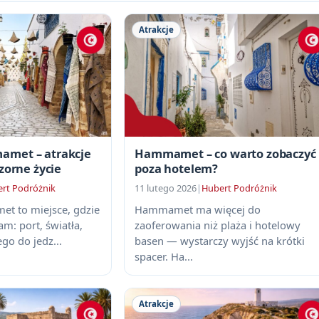
Atrakcje
met – atrakcje
Hammamet – co warto zobaczyć
zorne życie
poza hotelem?
rt Podróżnik
11 lutego 2026
|
Hubert Podróżnik
t to miejsce, gdzie
Hammamet ma więcej do
am: port, światła,
zaoferowania niż plaża i hotelowy
go do jedz...
basen — wystarczy wyjść na krótki
spacer. Ha...
Atrakcje