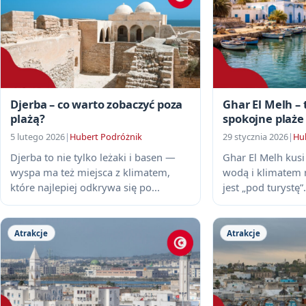
Djerba – co warto zobaczyć poza
Ghar El Melh – 
plażą?
spokojne plaże
5 lutego 2026
|
Hubert Podróżnik
29 stycznia 2026
|
Hu
Djerba to nie tylko leżaki i basen —
Ghar El Melh kusi
wyspa ma też miejsca z klimatem,
wodą i klimatem m
które najlepiej odkrywa się po...
jest „pod turystę”.
Atrakcje
Atrakcje