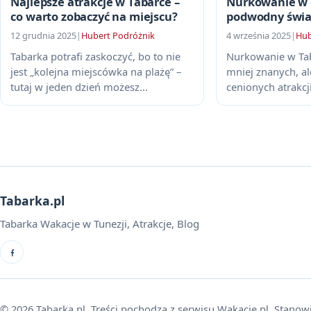
Najlepsze atrakcje w Tabarce –
Nurkowanie w T
co warto zobaczyć na miejscu?
podwodny świa
12 grudnia 2025
|
Hubert Podróżnik
4 września 2025
|
Hub
Tabarka potrafi zaskoczyć, bo to nie
Nurkowanie w Tab
jest „kolejna miejscówka na plażę” –
mniej znanych, al
tutaj w jeden dzień możesz...
cenionych atrakcj
Tabarka.pl
Tabarka Wakacje w Tunezji, Atrakcje, Blog
© 2026 Tabarka.pl. Treści pochodzą z serwisu Wakacje.pl. Stanow