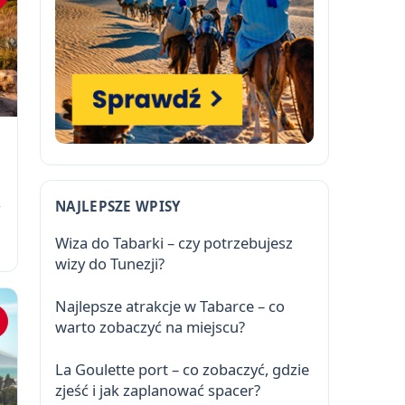
NAJLEPSZE WPISY
y
Wiza do Tabarki – czy potrzebujesz
wizy do Tunezji?
Najlepsze atrakcje w Tabarce – co
warto zobaczyć na miejscu?
La Goulette port – co zobaczyć, gdzie
zjeść i jak zaplanować spacer?