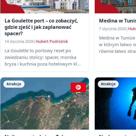
La Goulette port – co zobaczyć,
Medina w Tunis
gdzie zjeść i jak zaplanować
7 stycznia 2026
|
Hub
spacer?
Medina w Tunisie t
14 stycznia 2026
|
Hubert Podróżnik
w którym łatwo s
La Goulette to portowy reset po
równie łatwo strac
zwiedzaniu stolicy: spacer, morska
bryza i kuchnia poza hotelowym kl...
Atrakcje
Atrakcje