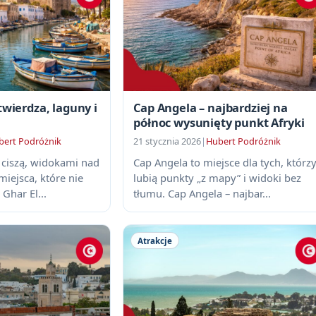
twierdza, laguny i
Cap Angela – najbardziej na
północ wysunięty punkt Afryki
bert Podróżnik
21 stycznia 2026
|
Hubert Podróżnik
 ciszą, widokami nad
Cap Angela to miejsce dla tych, którz
iejsca, które nie
lubią punkty „z mapy” i widoki bez
 Ghar El...
tłumu. Cap Angela – najbar...
Atrakcje